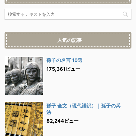
人気の記事
孫子の名言 10選
175,361ビュー
孫子 全文（現代語訳）｜孫子の兵
法
82,244ビュー