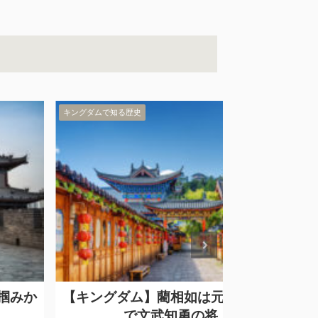
グダムで知る歴史
キングダムで知る歴史
キングダム】藺相如は元趙国三大天
【キングダム
で文武知勇の将！
秦国