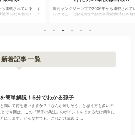
「キ
週刊ヤングジャンプで2006年から連載されている「キ
週刊
した
ングダム」は紀元前3世紀の春秋戦国時代を舞台とした
ング
化、
史実を基にした歴史漫画です。2012年にはアニメ化、
史実
男女
2019年には山﨑賢人さん主演で映画化もされ老若男女
20
の中
を問わず絶大な人気を誇っています。 中国史上初の中
を問
達が活
華統一を目指す秦国を中心に様々なキャラクター達が活
華統
が「キ
躍し、壮大な合戦や頭脳戦を繰り広げていることが「キ
躍し
や武
ングダム」の魅力の一つです。実在した各国の王や武将
ング
が毎回
をモデルとした様々な個性的なキャラクター達が毎回手
をモ
新着記事 一覧
んな
に汗握る重厚なドラマを生み出しています。 そんな
に汗
「キン ...
「キン
を簡単解説！5分でわかる孫子
と聞いて何を思いますか？「なんか難しそう」と思う方も多いの
ことで今回は、この『孫子の兵法』のポイントをできるだけ簡単に
とにします。どんな方でも、これだけ読めば ...