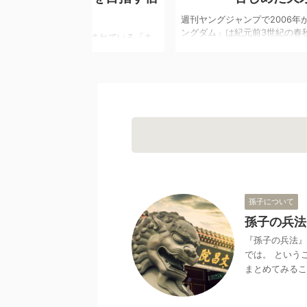
週刊ヤングジャンプで2006年から連載されている
ングダム」は紀元前3世紀の春秋戦国時代を舞台と
連載されている「キ
史実を基にした歴史漫画です。2012年にはアニメ
国時代を舞台とした
2019年には山﨑賢人さん主演で映画化もされ老若
2年にはアニメ化、
を問わず絶大な人気を誇っています。 中国史上初
画化もされ老若男女
華統一を目指す秦国を中心に様々なキャラクター
。 中国史上初の中
躍し、壮大な合戦や頭脳戦を繰り広げていること
キャラクター達が活
ングダム」の魅力の一つです。 実在した各国の王
げていることが「キ
将をモデルとした様々な個性的なキャラクター達
した各国の王や武将
手に汗握る重厚なドラマを生み出しています。 そ
ラクター達が毎回手
「キ ...
います。 そんな
孫子について
孫子の兵法
『孫子の兵法』
では。 という
まとめてみるこ