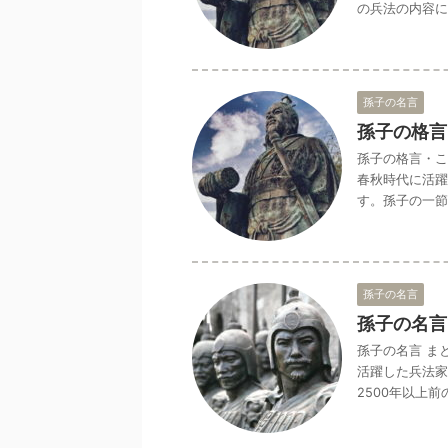
の兵法の内容に
孫子の名言
孫子の格言
孫子の格言・こ
春秋時代に活躍
す。孫子の一節の
孫子の名言
孫子の名言 
孫子の名言 ま
活躍した兵法家
2500年以上前