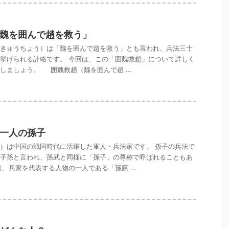
魏を囲んで趙を救う」
きゅうちょう）は「魏を囲んで趙を救う」とも言われ、兵法三十
挙げられる計略です。 今回は、この「囲魏救趙」について詳しく
しましょう。 囲魏救趙（魏を囲んで趙 ...
一人の孫子
）は中国の戦国時代に活躍した軍人・兵法家です。 孫子の兵法で
子孫と言われ、孫武と同様に「孫子」の尊称で呼ばれることもあ
は、兵家を代表する人物の一人である「孫臏 ...