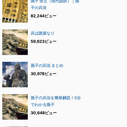
孫子 全文（現代語訳）｜孫
子の兵法
82,244ビュー
兵は詭道なり
59,623ビュー
孫子の兵法 まとめ
30,978ビュー
孫子の兵法を簡単解説！5分
でわかる孫子
30,648ビュー