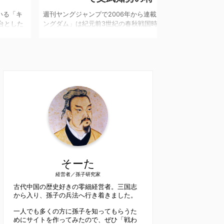
ヤングジャンプで2006年から連載されている「キ
週刊ヤングジャンプ
ダム」は紀元前3世紀の春秋戦国時代を舞台とした
ングダム」は紀元前
を基にした歴史漫画です。2012年にはアニメ化、
史実を基にした歴史
19年には山﨑賢人さん主演で映画化もされ老若男女
2019年には山﨑
わず絶大な人気を誇っています。 中国史上初の中
を問わず絶大な人気
一を目指す秦国を中心に様々なキャラクター達が活
華統一を目指す秦国
、壮大な合戦や頭脳戦を繰り広げていることが「キ
躍し、壮大な合戦や
ダム」の魅力の一つです。実在した各国の王や武将
ングダム」の魅力の
デルとした様々な個性的なキャラクター達が毎回手
をモデルとした様々
握る重厚なドラマを生み出しています。 そんな
に汗握る重厚なドラ
 ...
「キン ...
そーた
経営者／孫子研究家
古代中国の歴史好きの零細経営者。三国志
から入り、孫子の兵法へ行き着きました。
一人でも多くの方に孫子を知ってもらうた
めにサイトを作ってみたので、ぜひ「戦わ