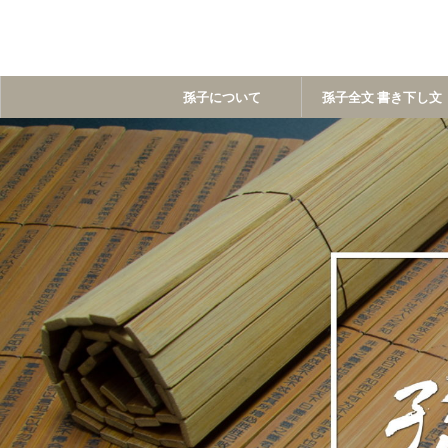
孫子について
孫子全文 書き下し文