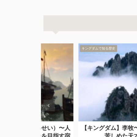
キングダムで知る歴史
えいせい）〜人
【キングダム】李牧〜最強の敵！
統一を目指す宿
苦しめた天才策略家