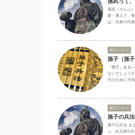
孫武って、
孫武（そんぶ）
家・軍人で、有
は、兵家の代表
孫子について
孫子（孫子
『孫子』あるい
ないでしょうか
方のために今回
孫子について
孫子の兵法
孫子の兵法 ま
ぶ 紀元前53