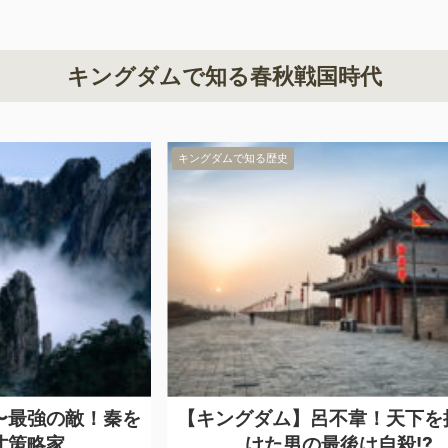
キングダムで知る春秋戦国時代
キングダムで知る歴史
キン
秦を
【キングダム】呂不韋！天下を掴みか
【
けた男の最後は自殺!?