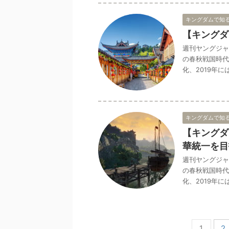
キングダムで知
【キングダ
週刊ヤングジャ
の春秋戦国時代
化、2019年に
キングダムで知
【キングダ
華統一を目
週刊ヤングジャ
の春秋戦国時代
化、2019年に
1
2