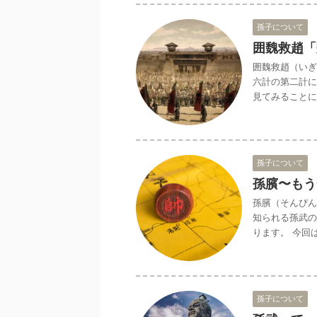
孫子について
囲魏救趙「
囲魏救趙（いぎ
六計の第二計に
見てみることに
孫子について
孫臏〜もう
孫臏（そんぴん
知られる孫武の
ります。 今回
孫子について