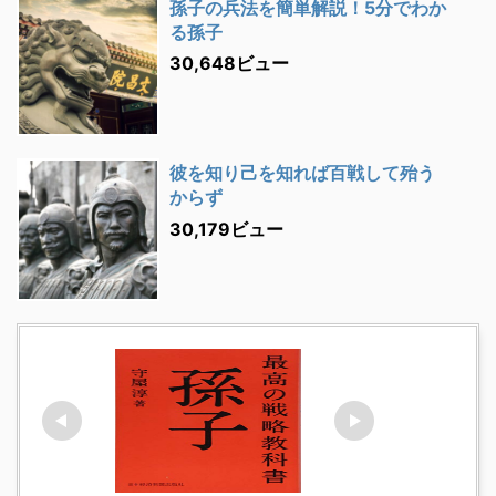
孫子の兵法を簡単解説！5分でわか
る孫子
30,648ビュー
彼を知り己を知れば百戦して殆う
からず
30,179ビュー