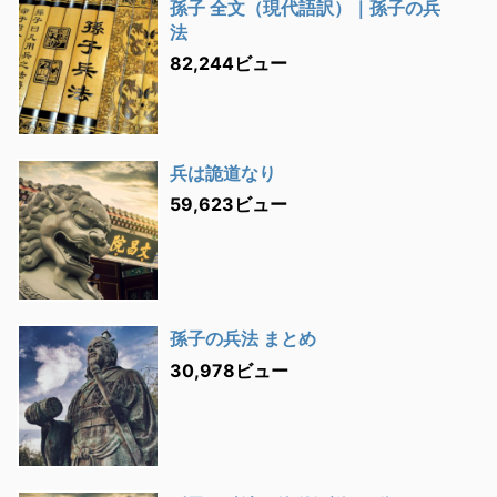
孫子 全文（現代語訳）｜孫子の兵
法
82,244ビュー
兵は詭道なり
59,623ビュー
孫子の兵法 まとめ
30,978ビュー