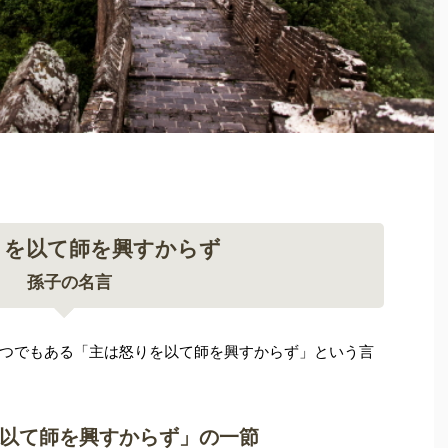
りを以て師を興すからず
孫子の名言
つでもある「主は怒りを以て師を興すからず」という言
以て師を興すからず」の一節