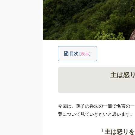
目次
[
表示
]
主は怒
今回は、孫子の兵法の一節で名言の一
葉について見ていきたいと思います。
「主は怒りを