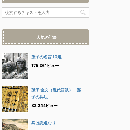
人気の記事
孫子の名言 10選
175,361ビュー
孫子 全文（現代語訳）｜孫
子の兵法
82,244ビュー
兵は詭道なり