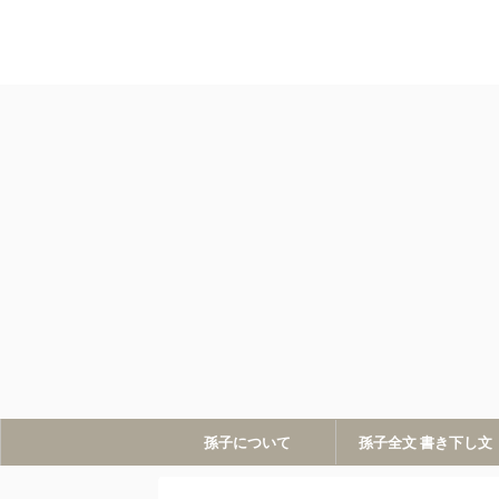
孫子について
孫子全文 書き下し文