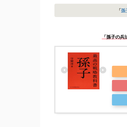
「
孫
「孫子の兵