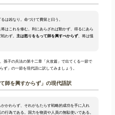
ざるは凶なり。命づけて費留と曰う。
良将はこれを修む。利にあらざれば動かず、得るにあら
ば戦わず。
主は怒りをもって師を興すべからず
、将は慍
、孫子の兵法の第十二章「火攻篇」で出てくる一節で
らず」の一節を現代語に訳してみましょう。
て師を興すからず」の現代語訳
もかかわらず、それがもたらす戦略的成功を手に入れ
悪の行為である。国力を物資や人員の無駄使いである。