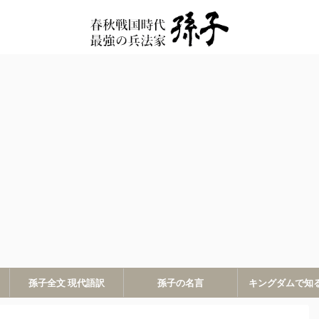
孫子全文 現代語訳
孫子の名言
キングダムで知