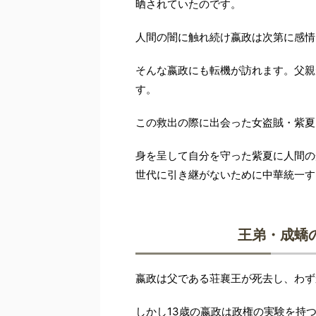
晒されていたのです。
人間の闇に触れ続け嬴政は次第に感情
そんな嬴政にも転機が訪れます。父親
す。
この救出の際に出会った女盗賊・紫夏
身を呈して自分を守った紫夏に人間の
世代に引き継がないために中華統一す
王弟・成蟜
嬴政は父である荘襄王が死去し、わず
しかし13歳の嬴政は政権の実験を持