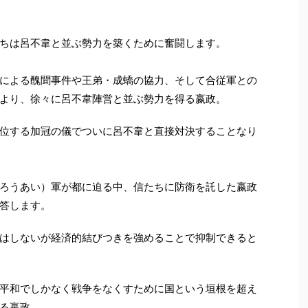
ちは呂不韋と並ぶ勢力を築くために奮闘します。
による醜聞事件や王弟・成蟜の協力、そして合従軍との
より、徐々に呂不韋陣営と並ぶ勢力を得る嬴政。
位する加冠の儀でついに呂不韋と直接対決することなり
ろうあい）軍が都に迫る中、信たちに防衛を託した嬴政
答します。
はしないが経済的結びつきを強めることで抑制できると
平和でしかなく戦争をなくすために国という垣根を超え
る嬴政。