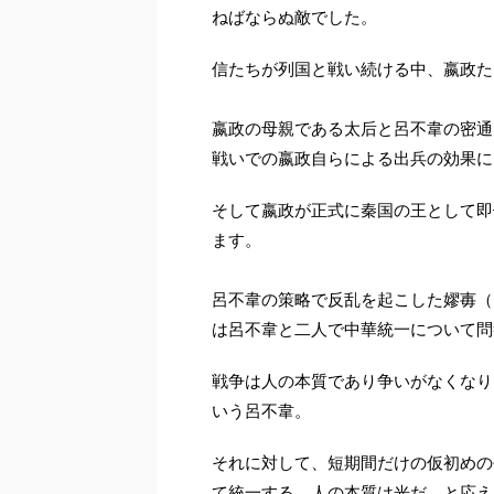
ねばならぬ敵でした。
信たちが列国と戦い続ける中、嬴政た
嬴政の母親である太后と呂不韋の密通
戦いでの嬴政自らによる出兵の効果に
そして嬴政が正式に秦国の王として即
ます。
呂不韋の策略で反乱を起こした嫪毐（
は呂不韋と二人で中華統一について問
戦争は人の本質であり争いがなくなり
いう呂不韋。
それに対して、短期間だけの仮初めの
て統一する。人の本質は光だ。と応え