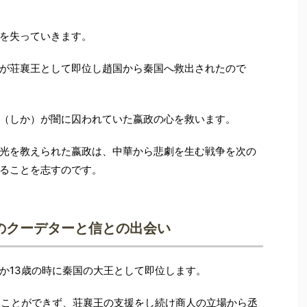
を失っていきます。
が荘襄王として即位し趙国から秦国へ救出されたので
（しか）が闇に囚われていた嬴政の心を救います。
光を教えられた嬴政は、中華から悲劇を生む戦争を次の
ることを志すのです。
のクーデターと信との出会い
か13歳の時に秦国の大王として即位します。
つことができず、荘襄王の支援をし続け商人の立場から丞