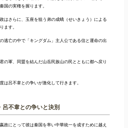
秦国の実権を握ります。
政はさらに、玉座を狙う弟の成蟜（せいきょう）による
ります。
の逃亡の中で「キングダム」主人公である信と運命の出
君の軍、同盟を結んだ山岳民族山の民とともに都へ戻り
度は呂不韋との争いが激化して行きます。
・呂不韋との争いと決別
嬴政にとって彼は秦国を率い中華統一を成すために越え