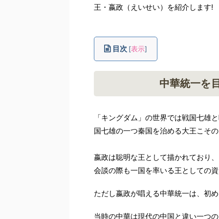
王・嬴政（えいせい）を紹介します!
目次
[
表示
]
中華統一を
「キングダム」の世界では戦国七雄と
国七雄の一つ秦国を治める大王こその
嬴政は聡明な王として描かれており、
会談の際も一国を率いる王としての資
ただし嬴政が唱える中華統一は、初め
当時の中華は現代の中国と違い一つの