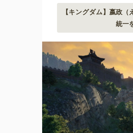
【キングダム】嬴政（
統一