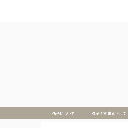
孫子について
孫子全文 書き下し文