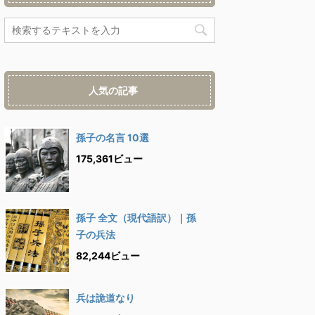
人気の記事
孫子の名言 10選
175,361ビュー
孫子 全文（現代語訳）｜孫
子の兵法
82,244ビュー
兵は詭道なり