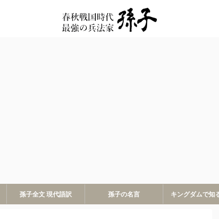
孫子全文 現代語訳
孫子の名言
キングダムで知