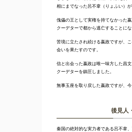
相にまでなった呂不韋（りょふい）が
傀儡の王として実権を持てなかった嬴
クーデターで都から逃亡することにな
苦境に立たされ続ける嬴政ですが、こ
会いを果たすのです。
信と出会った嬴政は唯一味方した昌文
クーデターを鎮圧しました。
無事玉座を取り戻した嬴政ですが、今
後見人
秦国の絶対的な実力者である呂不韋、