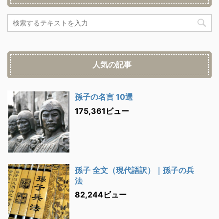
人気の記事
孫子の名言 10選
175,361ビュー
孫子 全文（現代語訳）｜孫子の兵
法
82,244ビュー